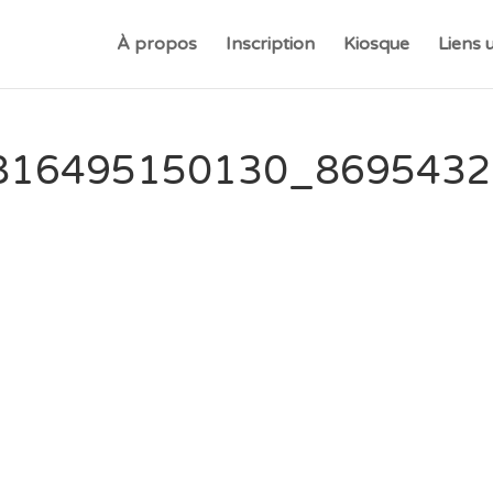
À propos
Inscription
Kiosque
Liens u
816495150130_8695432