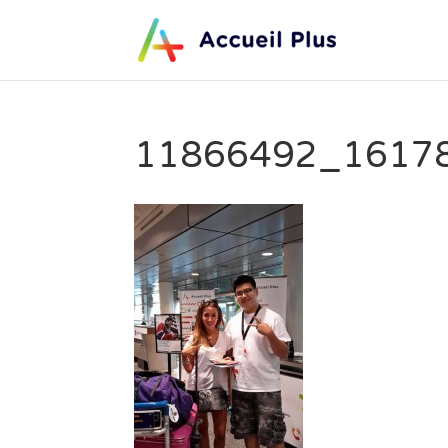
11866492_1617