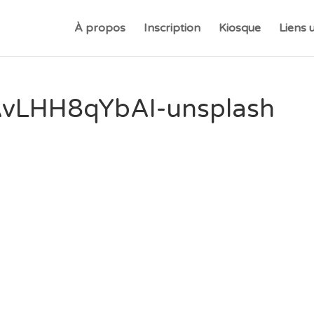
À propos
Inscription
Kiosque
Liens u
AvLHH8qYbAI-unsplash