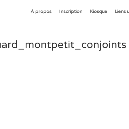
À propos
Inscription
Kiosque
Liens u
ard_montpetit_conjoints