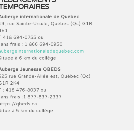
HÉBERGEMENTS
TEMPORAIRES
Auberge internationale de Québec
19, rue Sainte-Ursule, Québec (Qc) G1R
4E1
T 418 694-0755 ou
sans frais : 1 866 694-0950
aubergeinternationaledequebec.com
Située à 6 km du collège
Auberge Jeunesse QBEDS
625 rue Grande-Allée est, Québec (Qc)
G1R 2K4
T : 418 476-8037 ou
sans frais :1 877-837-2337
https://qbeds.ca
Situé à 5 km du collège