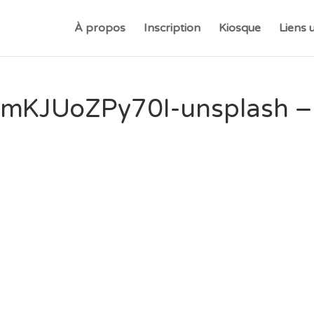
À propos
Inscription
Kiosque
Liens u
ez-mKJUoZPy70I-unsplash –